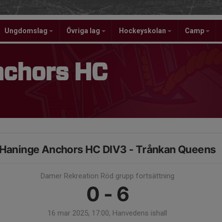
Ungdomslag
Övriga lag
Hockeyskolan
Camp
nchors HC
Haninge Anchors HC DIV3 - Trånkan Queens
Damer Rekreation Röd grupp fortsättning
0 - 6
16 mar 2025, 17:00, Hanvedens ishall