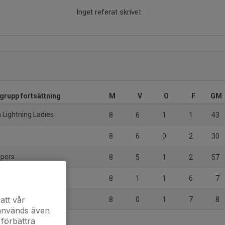
Inget referat skrivet
grupp fortsättning
M
V
O
F
GM
 Lightning Ladies
8
6
1
1
43
8
6
0
2
30
ipers
8
5
1
2
57
 HC 2
8
1
1
6
7
att vår
8
0
1
7
8
 används även
 förbättra