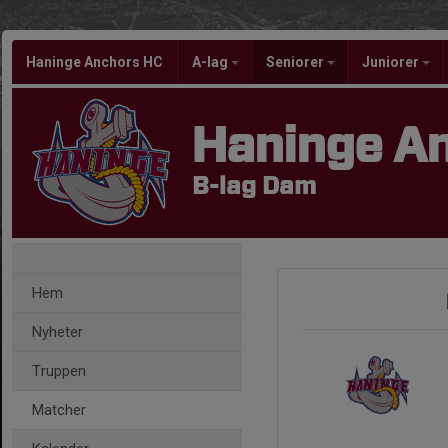
Haninge Anchors HC
A-lag
Seniorer
Juniorer
Haninge A
B-lag Dam
Hem
Nyheter
Truppen
Matcher