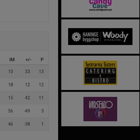
IM
+/-
P
10
33
13
18
12
12
15
42
11
56
-49
3
46
-38
1