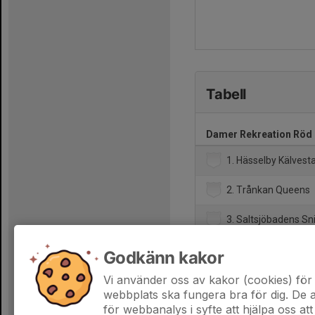
Tabell
Damer Rekreation Röd 
1. Hässelby Kälvesta
2. Trånkan Queens
3. Saltsjöbadens Sn
4. Haninge Anchors
Godkänn kakor
5. Spånga Madres
Vi använder oss av kakor (cookies) för 
webbplats ska fungera bra för dig. De
för webbanalys i syfte att hjälpa oss att