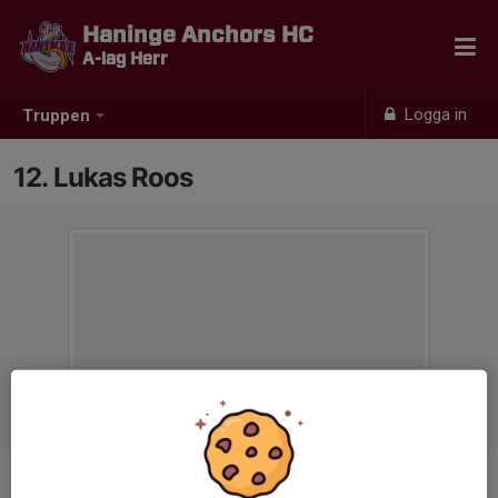
Haninge Anchors HC
A-lag Herr
Logga in
Truppen
12. Lukas Roos
Position
Back