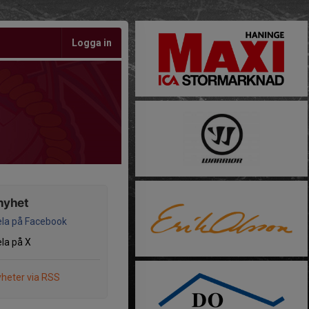
Logga in
nyhet
la på Facebook
la på X
heter via RSS