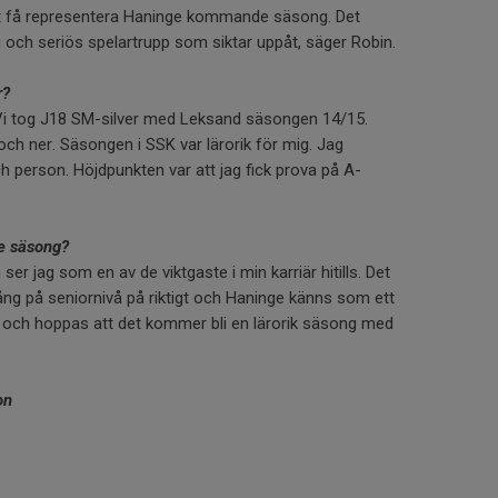
att få representera Haninge kommande säsong. Det
 och seriös spelartrupp som siktar uppåt, säger Robin.
r?
. Vi tog J18 SM-silver med Leksand säsongen 14/15.
 och ner. Säsongen i SSK var lärorik för mig. Jag
person. Höjdpunkten var att jag fick prova på A-
e säsong?
 jag som en av de viktgaste i min karriär hitills. Det
 igång på seniornivå på riktigt och Haninge känns som ett
ror och hoppas att det kommer bli en lärorik säsong med
on