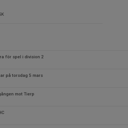
 SK
a för spel i division 2
jar på torsdag 5 mars
gången mot Tierp
HC