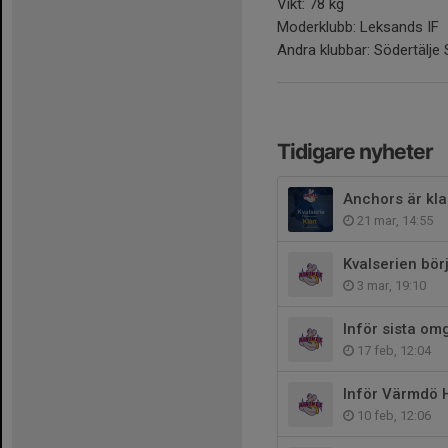
Vikt: 78 kg
Moderklubb: Leksands IF
Andra klubbar: Södertälje
Tidigare nyheter
Anchors är klar
21 mar, 14:55
Kvalserien bör
3 mar, 19:10
Inför sista om
17 feb, 12:04
Inför Värmdö 
10 feb, 12:06