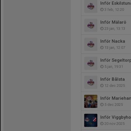
Inför Eskilstu
3 feb, 12:20
Inför Mälarö
23 jan, 13:13
Inför Nacka
13 jan, 12:07
Inför Segeltor
5 jan, 19:31
Inför Bålsta
12 dec 2025
Inför Marieha
5 dec 2025
Inför Viggbyh
20 nov 2025