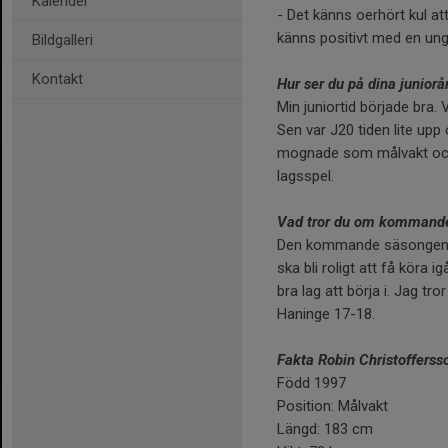
Kalender
- Det känns oerhört kul 
känns positivt med en ung
Bildgalleri
Kontakt
Hur ser du på dina juniorå
Min juniortid började bra
Sen var J20 tiden lite upp
mognade som målvakt och 
lagsspel.
Vad tror du om kommand
Den kommande säsongen ser
ska bli roligt att få köra
bra lag att börja i. Jag t
Haninge 17-18.
Fakta Robin Christofferss
Född 1997
Position: Målvakt
Längd: 183 cm