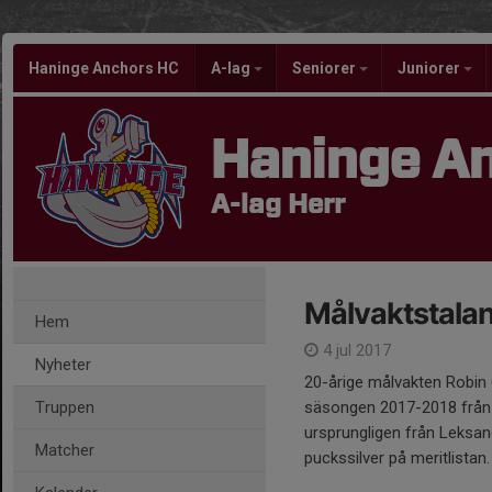
Haninge Anchors HC
A-lag
Seniorer
Juniorer
Haninge A
A-lag Herr
Målvaktstalan
Hem
4 jul 2017
Nyheter
20-årige målvakten Robin 
Truppen
säsongen 2017-2018 från 
ursprungligen från Leksan
Matcher
puckssilver på meritlistan.