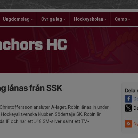
Ungdomslag
Övriga lag
Hockeyskolan
Camp
nchors HC
g lånas från SSK
Dela 
De
Christoffersson ansluter A-laget. Robin lånas in under
De
Hockeyallsvenska klubben Södertälje SK. Robin är
ds IF och har ett J18 SM-silver samt ett TV-
Ny