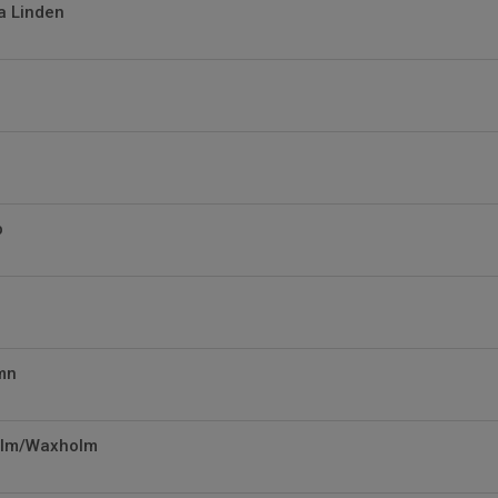
na Linden
p
mn
olm/Waxholm