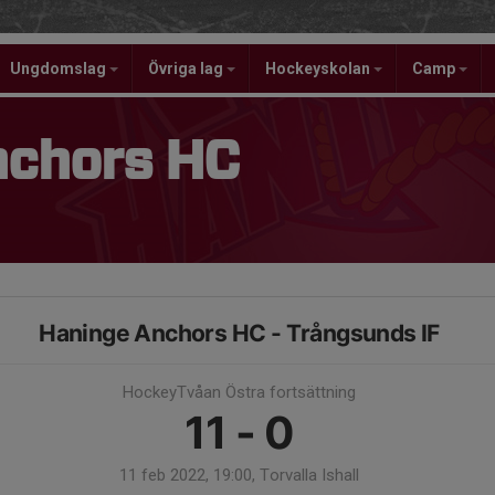
Ungdomslag
Övriga lag
Hockeyskolan
Camp
nchors HC
Haninge Anchors HC - Trångsunds IF
HockeyTvåan Östra fortsättning
11 - 0
11 feb 2022, 19:00, Torvalla Ishall