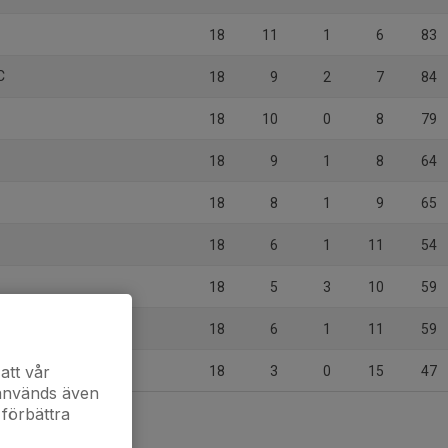
18
11
1
6
83
C
18
9
2
7
84
18
10
0
8
79
18
9
1
8
64
18
8
1
9
65
18
6
1
11
54
18
5
3
10
59
18
6
1
11
59
att vår
18
3
0
15
47
 används även
 förbättra