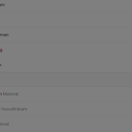
tam
rman
rg
k
en
Material
l
Huvudtränare
erial