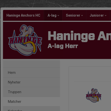
Haninge Anchors HC
A-lag
Seniorer
Juniorer
Haninge A
A-lag Herr
Hem
Nyheter
Truppen
Matcher