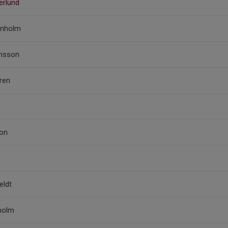
erlund
enholm
ansson
gren
oon
eldt
holm