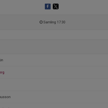
Samling 17:30
in
erg
nusson