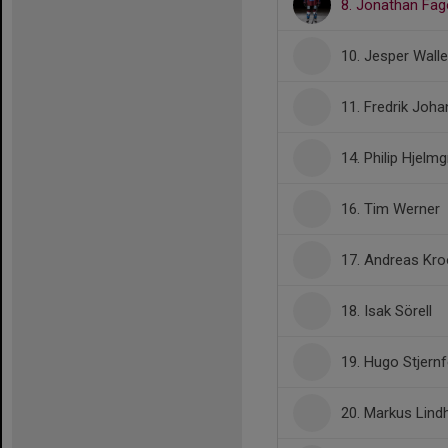
8. Jonathan Fag
10. Jesper Wall
11. Fredrik Joh
14. Philip Hjelm
16. Tim Werner
17. Andreas Kr
18. Isak Sörell
19. Hugo Stjernf
20. Markus Lind