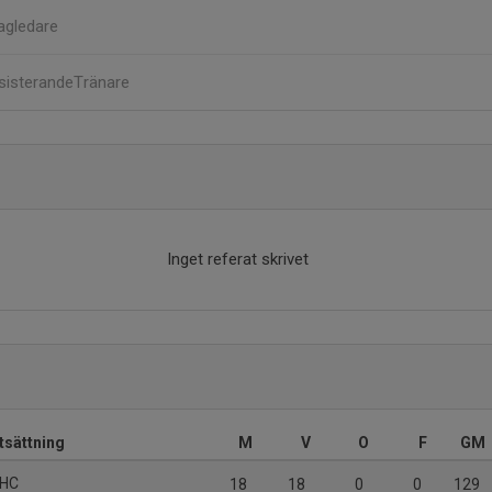
agledare
sisterandeTränare
Inget referat skrivet
tsättning
M
V
O
F
GM
 HC
18
18
0
0
129