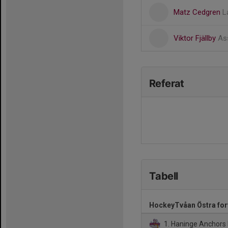
Matz Cedgren
L
Viktor Fjällby
As
Referat
Tabell
HockeyTvåan Östra for
1. Haninge Anchors