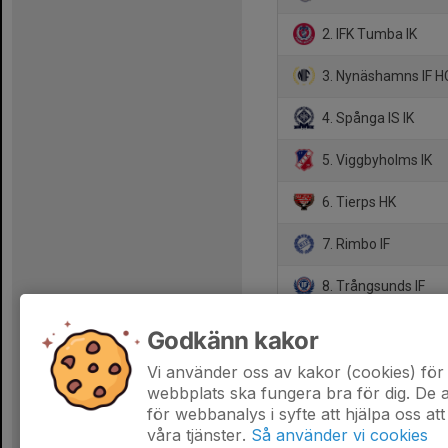
2. IFK Tumba IK
3. Nynäshamns IF H
4. Spånga IS IK
5. Viggbyholms IK
6. Tierps HK
7. Rimbo IF
8. Trångsunds IF
9. Flemingsbergs IK
Godkänn kakor
10. Järna SK
Vi använder oss av kakor (cookies) för 
webbplats ska fungera bra för dig. De
för webbanalys i syfte att hjälpa oss att
våra tjänster.
Så använder vi cookies