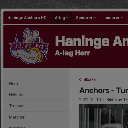
Haninge Anchors HC
A-lag
Seniorer
Juniorer
Haninge A
A-lag Herr
Tillbaka
Hem
Anchors - Tum
Nyheter
2021-10-10
|
Bild
5
av 13
Truppen
Matcher