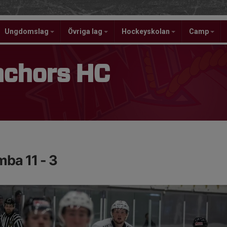
Ungdomslag
Övriga lag
Hockeyskolan
Camp
nchors HC
ba 11 - 3