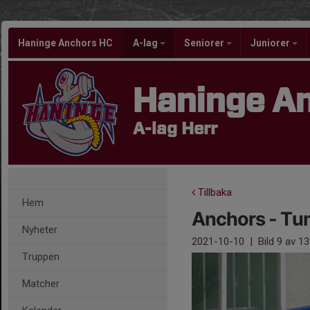
Haninge Anchors HC
A-lag
Seniorer
Juniorer
Haninge A
A-lag Herr
Tillbaka
Hem
Anchors - Tum
Nyheter
2021-10-10
|
Bild
9
av 13
Truppen
Matcher