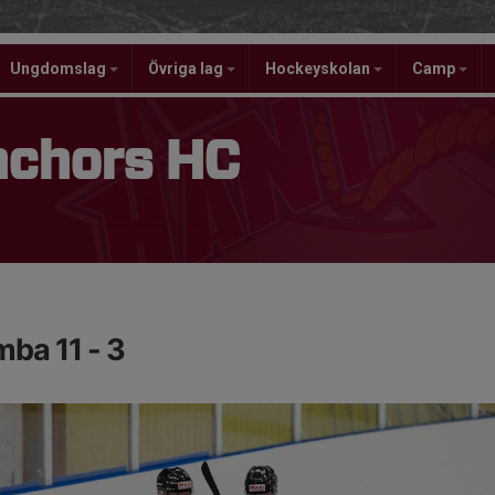
Ungdomslag
Övriga lag
Hockeyskolan
Camp
nchors HC
ba 11 - 3