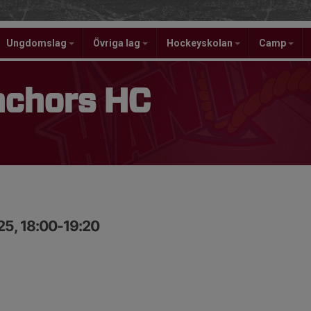
Ungdomslag
Övriga lag
Hockeyskolan
Camp
nchors HC
25, 18:00-19:20