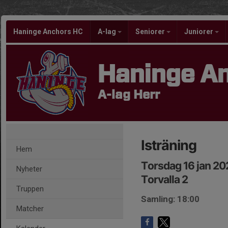
Haninge Anchors HC
A-lag
Seniorer
Juniorer
Haninge A
A-lag Herr
Isträning
Hem
Torsdag 16 jan 20
Nyheter
Torvalla 2
Truppen
Samling: 18:00
Matcher