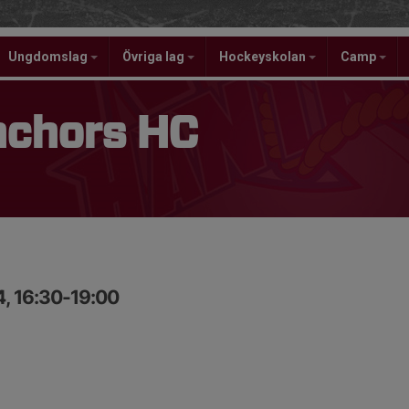
Ungdomslag
Övriga lag
Hockeyskolan
Camp
nchors HC
4, 16:30-19:00