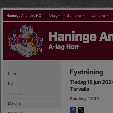
Haninge Anchors HC
A-lag
Seniorer
Juniorer
Haninge A
A-lag Herr
Fysträning
Hem
Tisdag 18 jun 202
Nyheter
Torvalla
Truppen
Samling: 16:30
Matcher