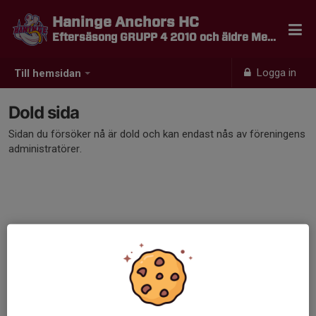
Haninge Anchors HC
Eftersäsong GRUPP 4 2010 och äldre Medlem
Logga in
Till hemsidan
Dold sida
Sidan du försöker nå är dold och kan endast nås av föreningens
administratörer.