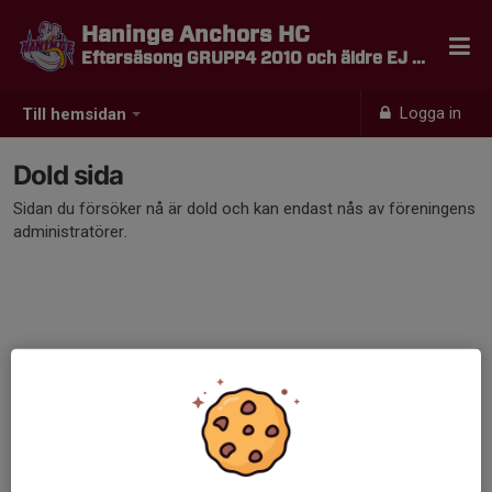
Haninge Anchors HC
Eftersäsong GRUPP4 2010 och äldre EJ MEDLEM
Logga in
Till hemsidan
Dold sida
Sidan du försöker nå är dold och kan endast nås av föreningens
administratörer.