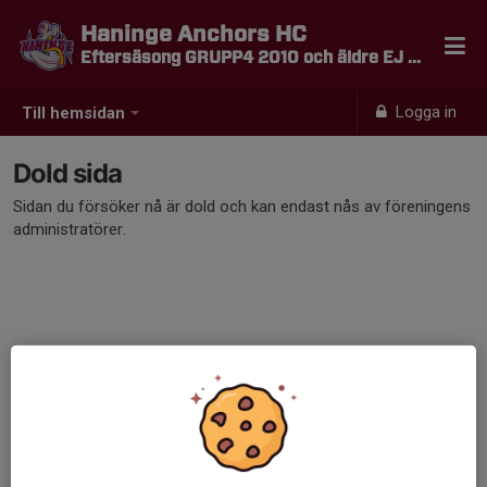
Haninge Anchors HC
Eftersäsong GRUPP4 2010 och äldre EJ MEDLEM
Logga in
Till hemsidan
Dold sida
Sidan du försöker nå är dold och kan endast nås av föreningens
administratörer.